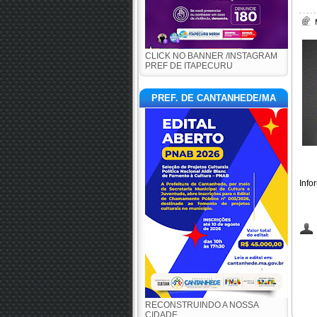
CLICK NO BANNER /INSTAGRAM
PREF DE ITAPECURU
PREF. DE CANTANHEDE/MA
Info
RECONSTRUINDO A NOSSA
CIDADE