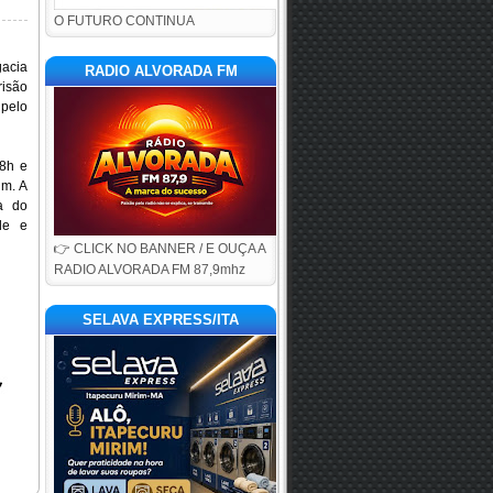
O FUTURO CONTINUA
gacia
RADIO ALVORADA FM
risão
 pelo
18h e
im. A
a do
de e
👉 CLICK NO BANNER / E OUÇA A
RADIO ALVORADA FM 87,9mhz
SELAVA EXPRESS/ITA