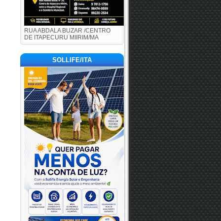
RUA ABDALA BUZAR /CENTRO
DE ITAPECURU MIIRIM/MA
SOLLIFE/ITA