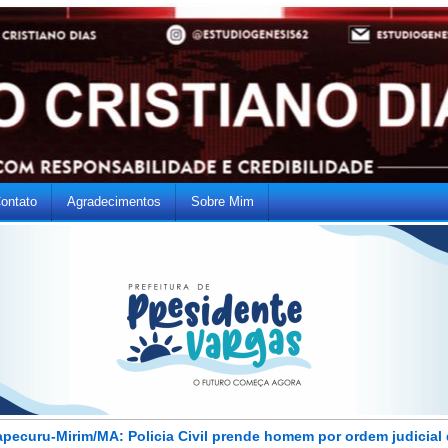
ontato
Agradecimentos
Sobre Mim
apecuru-Mirim/MA: Policia Civil prende homem por ordem judicial