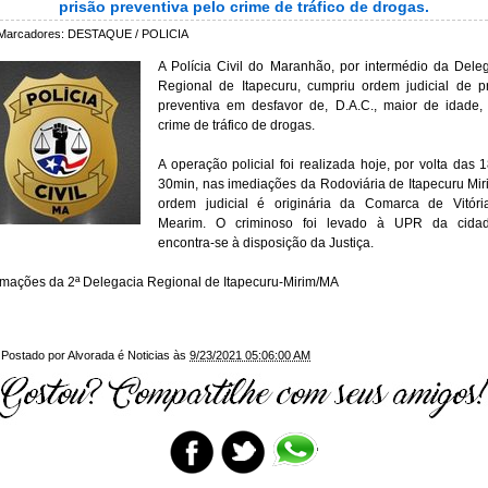
prisão preventiva pelo crime de tráfico de drogas.
Marcadores:
DESTAQUE / POLICIA
A Polícia Civil do Maranhão, por intermédio da Dele
Regional de Itapecuru, cumpriu ordem judicial de p
preventiva em desfavor de, D.A.C., maior de idade,
crime de tráfico de drogas.
A operação policial foi realizada hoje, por volta das 
30min, nas imediações da Rodoviária de Itapecuru Mir
ordem judicial é originária da Comarca de Vitóri
Mearim. O criminoso foi levado à UPR da cida
encontra-se à disposição da Justiça.
rmações da 2ª Delegacia Regional de Itapecuru-Mirim/MA
Postado por
Alvorada é Noticias
às
9/23/2021 05:06:00 AM