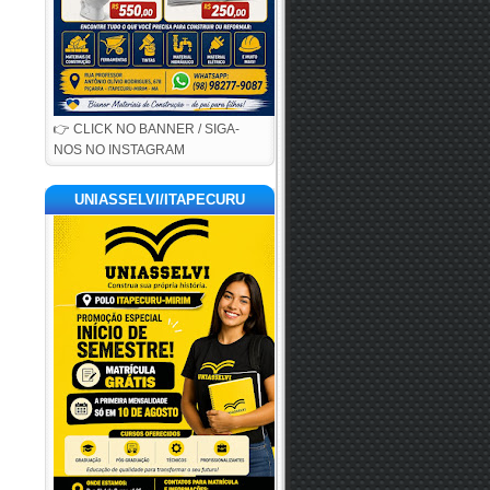
👉 CLICK NO BANNER / SIGA-
NOS NO INSTAGRAM
UNIASSELVI/ITAPECURU