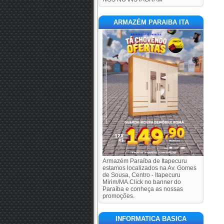
ARMAZÉM PARAIBA ITA
Armazém Paraíba de Itapecuru
estamos localizados na Av. Gomes
de Sousa, Centro - Itapecuru
Mirim/MA.Click no banner do
Paraíba e conheça as nossas
promoções.
INFORMATICA BASICA