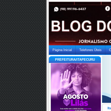
Página Inicial
Telefones Úteis
C
PREFEITURA/ITAPECURU
It