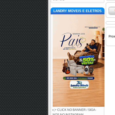
LANDRY MOVEIS E ELETROS
Pro
👉 CLICK NO BANNER / SIGA-
NOS NO INSTAGRAM