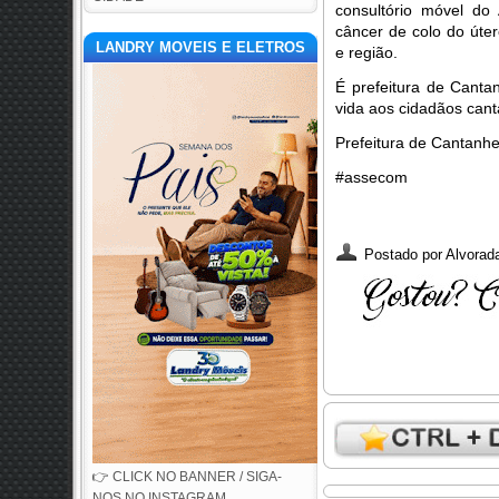
consultório móvel do
câncer de colo do úte
LANDRY MOVEIS E ELETROS
e região.
É prefeitura de Cant
vida aos cidadãos can
Prefeitura de Cantanh
#assecom
Postado por
Alvorada
👉 CLICK NO BANNER / SIGA-
NOS NO INSTAGRAM