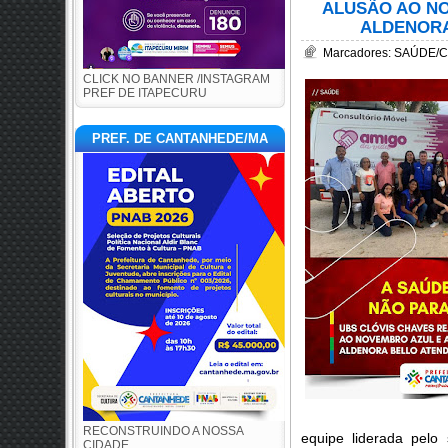
ALUSÃO AO NO
ALDENORA
Marcadores:
SAÚDE/
CLICK NO BANNER /INSTAGRAM
PREF DE ITAPECURU
PREF. DE CANTANHEDE/MA
RECONSTRUINDO A NOSSA
equipe liderada pelo
CIDADE