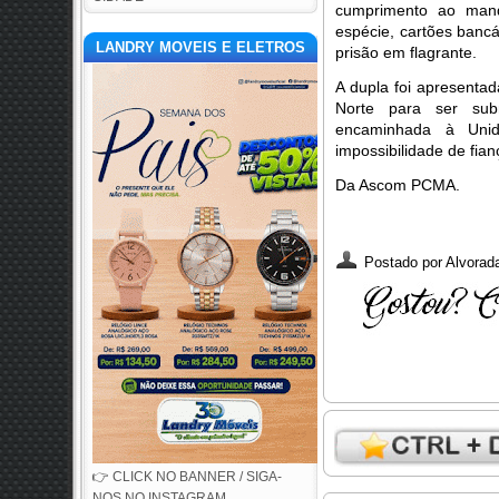
cumprimento ao mand
espécie, cartões banc
LANDRY MOVEIS E ELETROS
prisão em flagrante.
A dupla foi apresentad
Norte para ser sub
encaminhada à Unid
impossibilidade de fian
Da Ascom PCMA.
Postado por
Alvorada
👉 CLICK NO BANNER / SIGA-
NOS NO INSTAGRAM