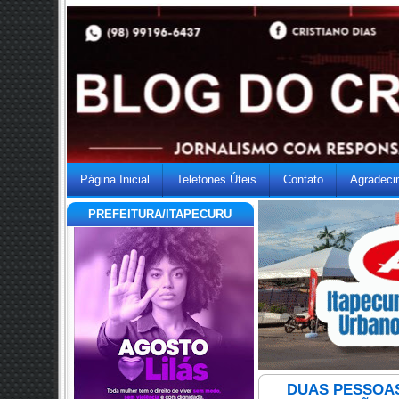
Página Inicial
Telefones Úteis
Contato
Agradeci
PREFEITURA/ITAPECURU
DUAS PESSOAS