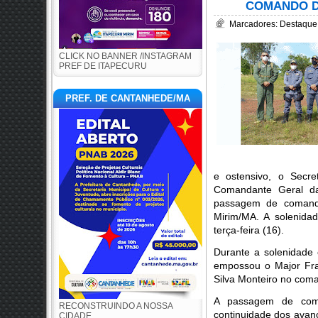
COMANDO D
Marcadores:
Destaque
CLICK NO BANNER /INSTAGRAM
PREF DE ITAPECURU
PREF. DE CANTANHEDE/MA
e ostensivo, o Secre
Comandante Geral da 
passagem de comando 
Mirim/MA. A solenid
terça-feira (16).
Durante a solenidade 
empossou o Major Fran
Silva Monteiro no com
A passagem de coma
RECONSTRUINDO A NOSSA
continuidade dos avanç
CIDADE