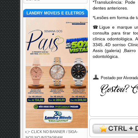
*Translucência: Pode
dentes anteriores.
LANDRY MOVEIS E ELETROS
*Lesões em forma de ta
☎Ligue e marque um
consulta para tirar 
clínica odontológica
3345..4D sorriso Clín
Assis (galeria) ,Bairr
odontológica.
Postado por
Alvorada
👉 CLICK NO BANNER / SIGA-
NOS NO INSTAGRAM