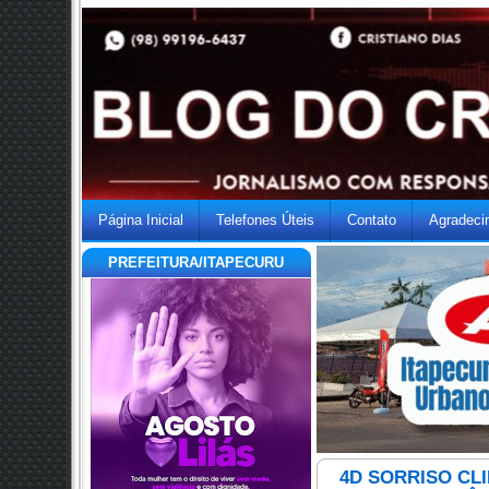
Página Inicial
Telefones Úteis
Contato
Agradeci
PREFEITURA/ITAPECURU
4D SORRISO CL