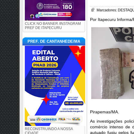
Marcadores:
DESTAQUE
Por Itapecuru Informa
CLICK NO BANNER /INSTAGRAM
PREF DE ITAPECURU
PREF. DE CANTANHEDE/MA
Pirapemas/MA.
As investigações pol
comércio intenso de d
RECONSTRUINDO A NOSSA
autuado fugiu pelos f
CIDADE