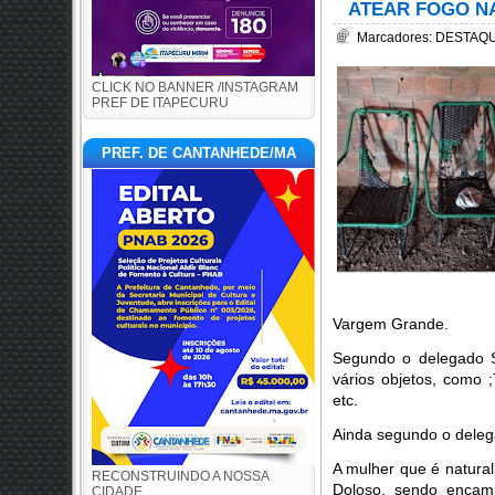
ATEAR FOGO N
Marcadores:
DESTAQUE
CLICK NO BANNER /INSTAGRAM
PREF DE ITAPECURU
PREF. DE CANTANHEDE/MA
Vargem Grande.
Segundo o delegado S
vários objetos, como ;
etc.
Ainda segundo o deleg
A mulher que é natural
RECONSTRUINDO A NOSSA
Doloso, sendo encami
CIDADE