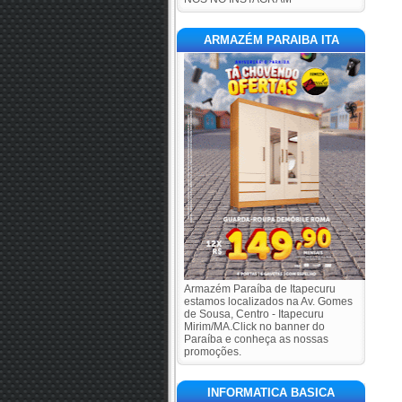
ARMAZÉM PARAIBA ITA
Armazém Paraíba de Itapecuru
estamos localizados na Av. Gomes
de Sousa, Centro - Itapecuru
Mirim/MA.Click no banner do
Paraíba e conheça as nossas
promoções.
INFORMATICA BASICA