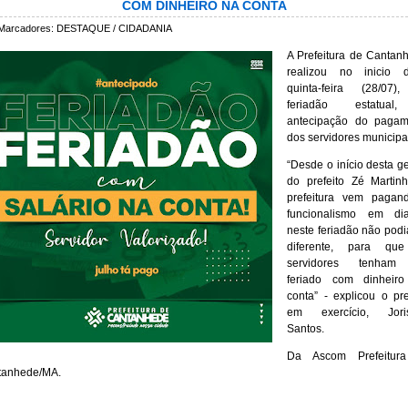
COM DINHEIRO NA CONTA
Marcadores:
DESTAQUE / CIDADANIA
A Prefeitura de Cantan
realizou no inicio d
quinta-feira (28/07)
feriadão estatua
antecipação do pagam
dos servidores municipa
“Desde o início desta g
do prefeito Zé Martin
prefeitura vem pagan
funcionalismo em di
neste feriadão não podi
diferente, para qu
servidores tenha
feriado com dinheir
conta” - explicou o pre
em exercício, Jori
Santos.
Da Ascom Prefeitur
tanhede/MA.