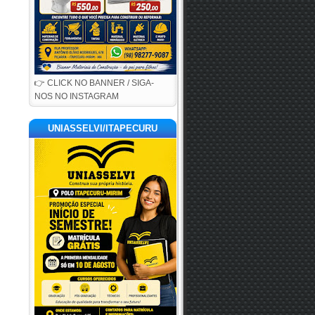
👉 CLICK NO BANNER / SIGA-
NOS NO INSTAGRAM
UNIASSELVI/ITAPECURU