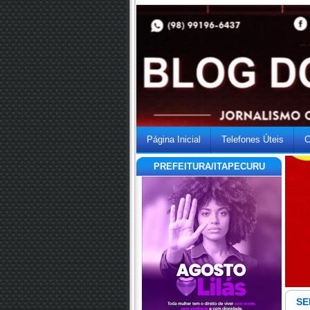
Página Inicial
Telefones Úteis
C
PREFEITURA/ITAPECURU
SE