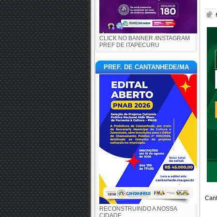
CLICK NO BANNER /INSTAGRAM
PREF DE ITAPECURU
PREF. DE CANTANHEDE/MA
Can
RECONSTRUINDO A NOSSA
CIDADE