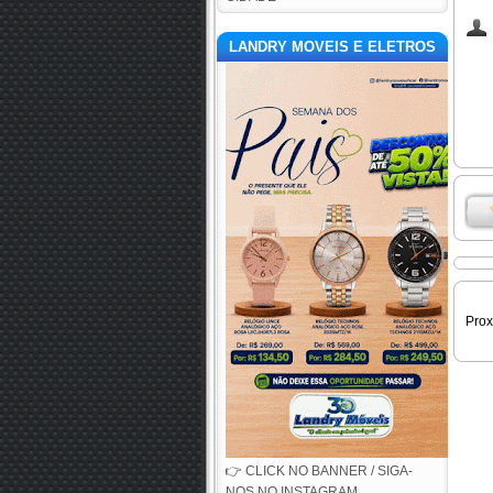
LANDRY MOVEIS E ELETROS
Pro
👉 CLICK NO BANNER / SIGA-
NOS NO INSTAGRAM