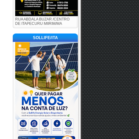
RUA ABDALA BUZAR /CENTRO
DE ITAPECURU MIIRIM/MA
SOLLIFE/ITA