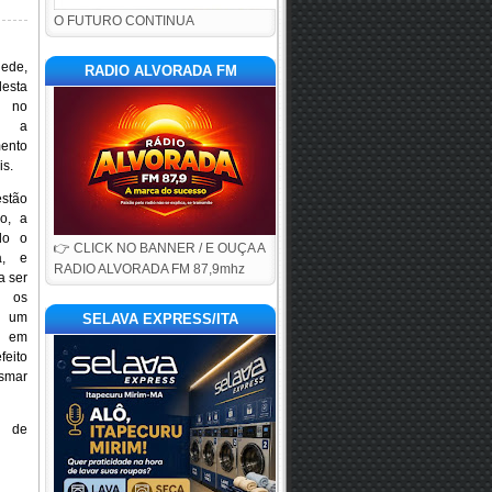
O FUTURO CONTINUA
hede,
RADIO ALVORADA FM
esta
, no
l, a
ento
is.
estão
ho, a
do o
👉 CLICK NO BANNER / E OUÇA A
a, e
RADIO ALVORADA FM 87,9mhz
a ser
e os
m um
SELAVA EXPRESS/ITA
o em
feito
smar
a de