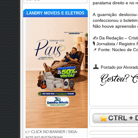
paralama direito e no re
LANDRY MOVEIS E ELETROS
A guarnição deslocou-
confeccionou o boletim
Não houve apreensão d
✍️
Da Redação – Crist
🎙️
Jornalista / Registro
📌
Fonte: Núcleo de C
Postado por
Alvorada
👉 CLICK NO BANNER / SIGA-
NOS NO INSTAGRAM