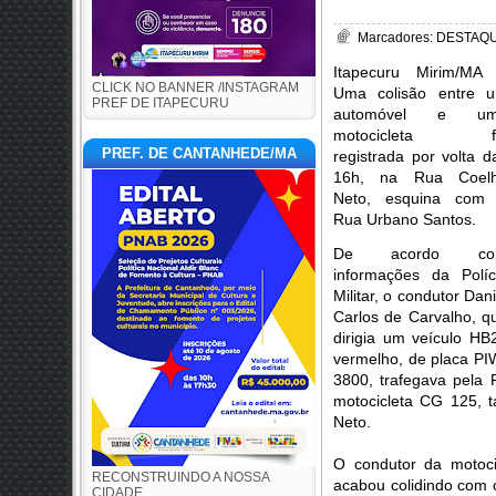
Marcadores:
DESTAQUE
Itapecuru Mirim/MA
CLICK NO BANNER /INSTAGRAM
Uma colisão entre 
PREF DE ITAPECURU
automóvel e u
motocicleta f
PREF. DE CANTANHEDE/MA
registrada por volta d
16h, na Rua Coel
Neto, esquina com
Rua Urbano Santos.
De acordo co
informações da Políc
Militar, o condutor Dani
Carlos de Carvalho, q
dirigia um veículo HB
vermelho, de placa PI
3800, trafegava pela
motocicleta CG 125, 
Neto.
O condutor da motoci
RECONSTRUINDO A NOSSA
acabou colidindo com 
CIDADE