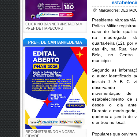
estabelec
Marcadores:
DESTAQUE
Presidente Vargas/MA
CLICK NO BANNER /INSTAGRAM
Polícia Militar registro
PREF DE ITAPECURU
caso de furto qualifi
na madrugada de
PREF. DE CANTANHEDE/MA
quarta-feira (12), por v
das 4h, na Rua New
Belo, no Centro
município.
Segundo as informaç
o autor identificado p
iniciais J. A. B. C. v
observando
movimentação de
estabelecimento de 
desde o dia anteri
Durante a madrugada,
quebrou a janela de v
e entrou no local.
RECONSTRUINDO A NOSSA
Populares que ouviram 
CIDADE