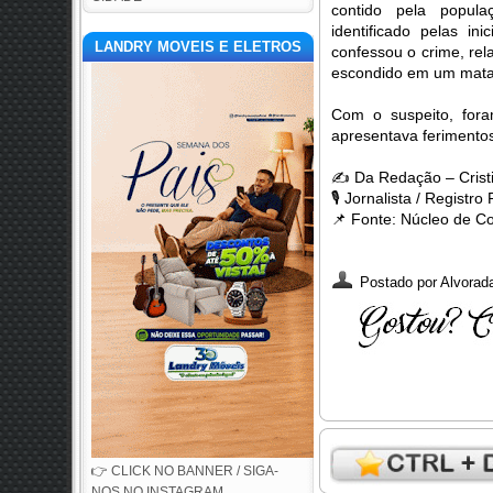
contido pela popula
identificado pelas in
LANDRY MOVEIS E ELETROS
confessou o crime, rel
escondido em um mataga
Com o suspeito, fo
apresentava ferimentos
✍️
Da Redação – Crist
🎙️
Jornalista / Registro
📌
Fonte: Núcleo de C
Postado por
Alvorada
👉 CLICK NO BANNER / SIGA-
NOS NO INSTAGRAM