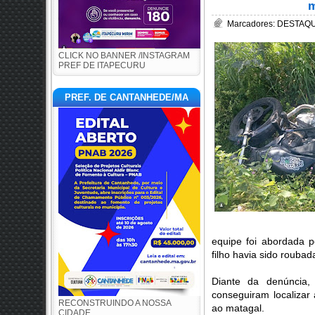
m
Marcadores:
DESTAQUE
CLICK NO BANNER /INSTAGRAM
PREF DE ITAPECURU
PREF. DE CANTANHEDE/MA
equipe foi abordada p
filho havia sido rouba
Diante da denúncia,
conseguiram localizar
RECONSTRUINDO A NOSSA
ao matagal.
CIDADE