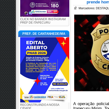
prende hom
Marcadores:
DESTAQUE
CLICK NO BANNER /INSTAGRAM
PREF DE ITAPECURU
PREF. DE CANTANHEDE/MA
A operação policia
RECONSTRUINDO A NOSSA
Itapecuru Mirim. T
CIDADE