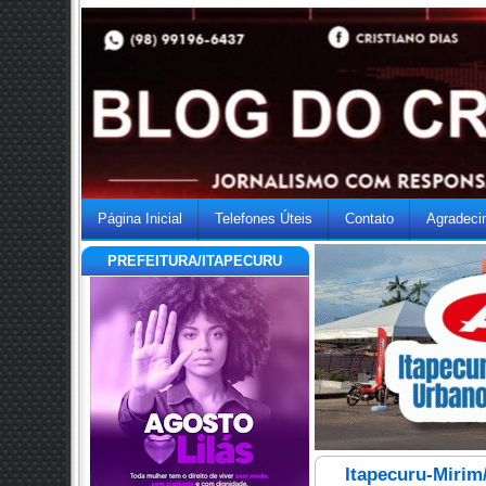
Página Inicial
Telefones Úteis
Contato
Agradeci
PREFEITURA/ITAPECURU
Itapecuru-Mirim/