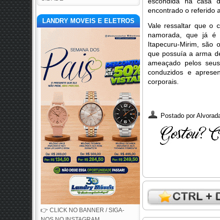
escondida na casa de
encontrado o referido
LANDRY MOVEIS E ELETROS
Vale ressaltar que o
namorada, que já é c
Itapecuru-Mirim, são o
que possuía a arma d
ameaçado pelos seus 
conduzidos e aprese
corporais.
Postado por
Alvorada
👉 CLICK NO BANNER / SIGA-
NOS NO INSTAGRAM