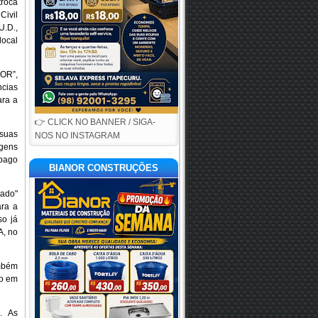
troca
Civil
U.D.,
local
SOR”,
ncias
ara a
👉 CLICK NO BANNER / SIGA-
 suas
NOS NO INSTAGRAM
agens
 pago
BIANOR CONSTRUÇÕES
tado"
ra a
so já
A, no
ambém
so em
. As