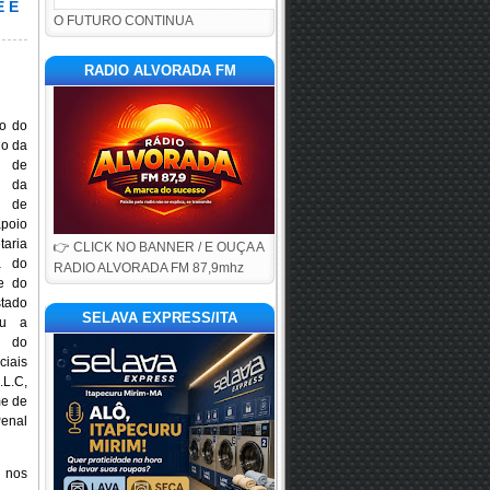
 E
O FUTURO CONTINUA
RADIO ALVORADA FM
do do
io da
a de
 da
l de
apoio
taria
👉 CLICK NO BANNER / E OUÇA A
a do
RADIO ALVORADA FM 87,9mhz
e do
stado
SELAVA EXPRESS/ITA
ou a
e do
ciais
.L.C,
me de
enal
 nos