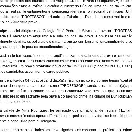
ursos públicos dos municípios de Vargem Grande e Nina Rodrigues/MA, e com 
nformações entre a Polícia Judiciária e Ministério Público, uma equipe da Polícia 
ou a realizar levantamentos e conseguiu identificar o nacional de iniciais J.H.
ecido como "PROFESSOR", oriundo do Estado do Piauí, bem como verificar o 
 o indivíduo faria prova.
uipe policial dirigiu-se ao Colégio José Pedro da Silva e, ao avistar “PROFES
edeu à abordagem enquanto ele saía do local de prova. Com base nas evidê
ialmente obtidas, os policiais efetuaram a prisão em flagrante, encaminhando-o p
gacia de polícia para os procedimentos legais.
vestigado tem como “modus operandi” realizar pessoalmente a prova e fornecer
ostas (gabarito) para outros candidatos inscritos no concurso, através de mens
 mediante um prévio “contrato” no valor de R$ 5.000,00 (cinco mil reais), a ser
 os candidatos assumirem o cargo público.
m identificados 04 (quatro) candidato(a)s inscritos no concurso que teriam "contra
entor do esquema, conhecido como "PROFESSOR", sendo encaminhado(a)s pa
gacia de polícia da cidade de Vargem Grande/MA.Vale destacar que o crimino
a sido preso em flagrante pela prática do mesmo crime, na cidade de Buriticupu/M
15 de maio de 2022.
a cidade de Nina Rodrigues, foi verificado que o nacional de iniciais R.L., t
izava o mesmo "modus operandi", razão pela qual esse indivíduo também foi pre
rante e conduzido para a Delegacia.
seus depoimentos, todos os investigados confessaram a prática do crime