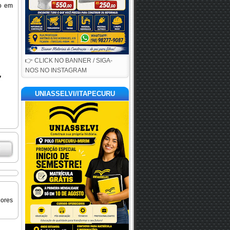
to em
👉 CLICK NO BANNER / SIGA-
NOS NO INSTAGRAM
UNIASSELVI/ITAPECURU
iores