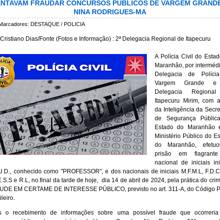
ENTAVAM FRAUDAR CONCURSOS PÚBLICOS DE VARGEM GRANDE
NINA RODRIGUES-MA
Marcadores:
DESTAQUE / POLICIA
:Cristiano Dias/Fonte (Fotos e Informação) : 2ª Delegacia Regional de Itapecuru
A Polícia Civil do Esta
Maranhão, por interméd
Delegacia de Políci
Vargem Grande e
Delegacia Regiona
Itapecuru Mirim, com 
da Inteligência da Secre
de Segurança Públic
Estado do Maranhão 
Ministério Público do E
do Maranhão, efetu
prisão em flagrant
nacional de iniciais ini
U.D., conhecido como "PROFESSOR", e dos nacionais de iniciais M.F.M.L, F.D.C
.S.S e R.L, no final da tarde de hoje, dia 14 de abril de 2024, pela prática do cri
UDE EM CERTAME DE INTERESSE PÚBLICO, previsto no art. 311-A, do Código P
leiro.
s o recebimento de informações sobre uma possível fraude que ocorreria