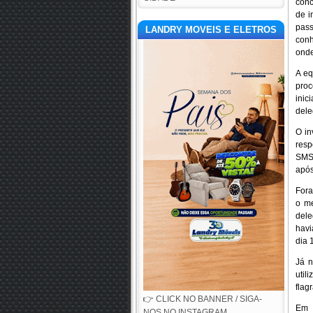
conc
de i
pass
LANDRY MOVEIS E ELETROS
conh
onde
A eq
proc
inic
dele
O in
resp
SMS,
após
Fora
o m
dele
havi
dia 
Já n
util
flag
👉 CLICK NO BANNER / SIGA-
Em 
NOS NO INSTAGRAM