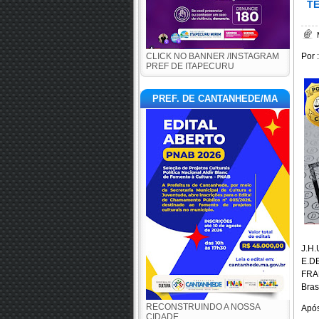
T
CLICK NO BANNER /INSTAGRAM
Por 
PREF DE ITAPECURU
PREF. DE CANTANHEDE/MA
J.H.
E.DE
FRA
Brasi
RECONSTRUINDO A NOSSA
Apó
CIDADE