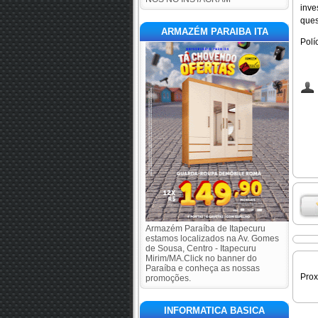
inve
ques
ARMAZÉM PARAIBA ITA
Polí
Armazém Paraíba de Itapecuru
estamos localizados na Av. Gomes
de Sousa, Centro - Itapecuru
Mirim/MA.Click no banner do
Paraíba e conheça as nossas
Pro
promoções.
INFORMATICA BASICA