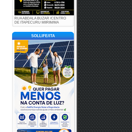
RUA ABDALA BUZAR /CENTRO
DE ITAPECURU MIIRIM/MA
SOLLIFE/ITA